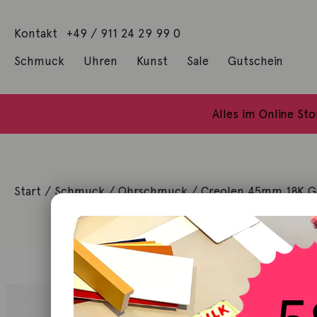
Kontakt
+49 / 911 24 29 99 0
Schmuck
Uhren
Kunst
Sale
Gutschein
Anhänger mit Diamanten
Geschenke / Artshop
Alle Küns
Baumgärtel, Thoma
Gill, James Francis
Alles im Online St
Start
/
Schmuck
/
Ohrschmuck
/ Creolen 45mm 18K G