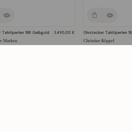
 Tahitiperlen 18K Gelbgold
3.490,00
€
Ohrstecker Tahitiperlen 1
le Marken
Christine Köppel
. 2-3 Werktage
Lieferzeit: ca. 2-3 Werktage
Menü
Servi
Rahmenwerkstatt
Versan
Kontakt
Servic