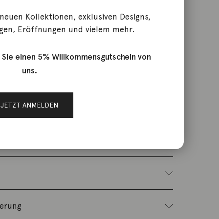
 neuen Kollektionen, exklusiven Designs,
gen, Eröffnungen und vielem mehr.
71563.7000
 Sie einen 5% Willkommensgutschein von
chmuck
uns.
JETZT ANMELDEN
 Gelbgold poliert, Durchmesser 45mm,
, mit Bügel-Mechanik.
ferung