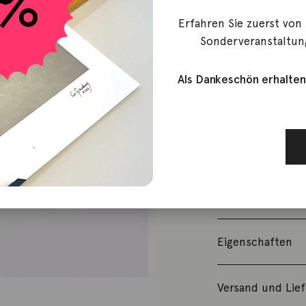
1.310,00
€
Erfahren Sie zuerst von
Nicht vorrätig
Sonderveranstaltun
Artikelnummer:
Als Dankeschön erhalten
Kategorie:
Ohrs
Beschreibung
Creolen aus 18K
Drahtstärke 2mm
Eigenschaften
Versand und Lie