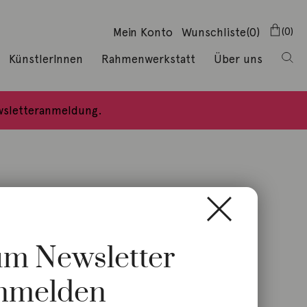
Mein Konto
Wunschliste
(0)
0
KünstlerInnen
Rahmenwerkstatt
Über uns
ewsletteranmeldung.
zum Newsletter
5mm 18K Gelbgold
nmelden