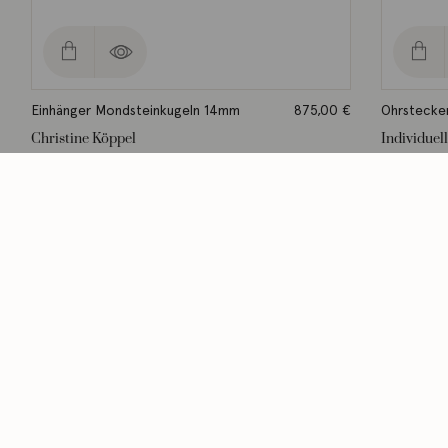
Einhänger Mondsteinkugeln 14mm
875,00
€
Ohrstecker
Christine Köppel
Individuel
Lieferzeit: ca. 2-3 Werktage
Lieferzeit: ca
Kategorien
Themen
Schmuck
Ihre Eheringe
Uhren
Verlobungsringe