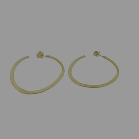
400,00
€
Nicht vorrätig
Artikelnummer:
10286
Kategorie:
Ohrschmuck
Beschreibung
Paar Creolen, teils flach gewalzt aus 925 Silber 18K
Gelbgold plattiert. Die ovalen Creolen sind etwa
5x4cm groß und etwa 3mm breit.
Eigenschaften
Versand und Lieferung