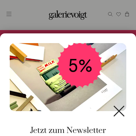
Alles im Online Store gibt es bei uns und ist sofort
Versandfertig! 5% Bei Newsletteranmeldung.
Start
/
Schmuck
/
Ohrschmuck
/ Creolen 40×50 oval 925
Silber goldplattiert
Jetzt zum Newsletter