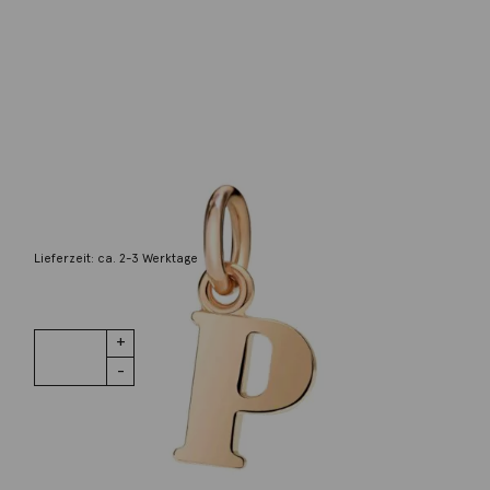
Dodo
Anhänger Buchstabe P 9K Roségold
170,00
€
Lieferzeit: ca. 2-3 Werktage
1 vorrätig
Anhänger
IN DEN WARENKORB
Buchstabe P
9K Roségold
Menge
Wunschliste
Zur Wunschliste hinzufügen