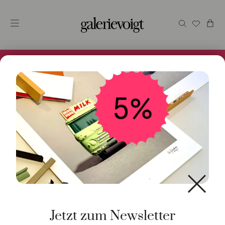
Alles im Online Store gibt es bei uns und ist sofort
Versandfertig! 5% Bei Newsletteranmeldung.
Start
/
Schmuck
/
Anhänger
/ Anhänger Buchstabe P 9K
Roségold
Jetzt zum Newsletter