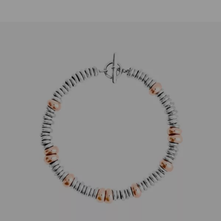
Dodo
Armband Rondelle rosevergoldet XXL
360,00
€
Nicht vorrätig
Artikelnummer:
DBC4001_RONDE_00RAG_XXL
Kategorie:
Armschmuck
Beschreibung
Armband Rondelle Classic aus 925erSilber und 18K
rosévergoldetem Silber, Kette und T-Bar aus 925er
Silber, Spaltring aus Stahl. Inklusive Nadel aus 925er
Silber. Das Armband ist in der Größe XXL, 21cm,
sofort lieferbar. Weitere Größen gerne auf Anfrage.