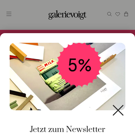
Alles im Online Store gibt es bei uns und ist sofort
Versandfertig! 5% Bei Newsletteranmeldung.
Start
/
Schmuck
/
Armschmuck
/ Armband Rondelle
rosevergoldet XXL
Jetzt zum Newsletter