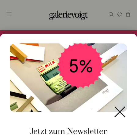
Alles im Online Store gibt es bei uns und ist sofort
Versandfertig! 5% Bei Newsletteranmeldung.
Start
/
Schmuck
/
Armschmuck
/ Armband MyMikado
rosa Turmalin 18K Roségold
Jetzt zum Newsletter