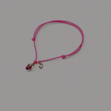
990,00
€
Nicht vorrätig
Artikelnummer:
B-MM-Turo-rg
Kategorie:
Armschmuck
Beschreibung
Armband myMikado mit rosa Turmalin in 18K Roségold.
Das Nylonband hat die Farbe Pink und ist verstellbar
von 14cm bis 20cm.
Eigenschaften
Versand und Lieferung