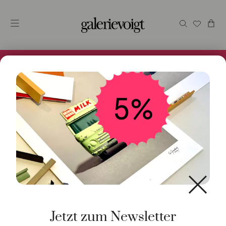
Alles im Online Store gibt es bei uns und ist sofort
Versandfertig! 5% Bei Newsletteranmeldung.
Start
/
Schmuck
/
Armschmuck
/ Armband Haematit
Tahitiperlen Silber
Jetzt zum Newsletter