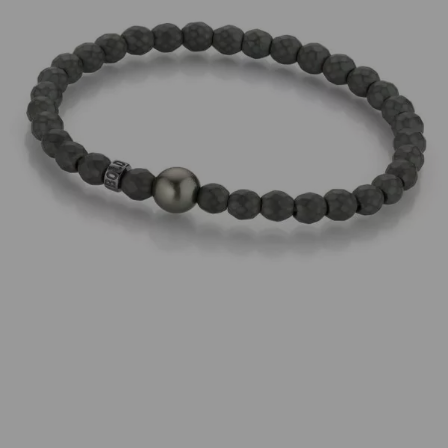
Silber
Menge
Wunschliste
Zur Wunschliste hinzufügen
Wie funktioniert die Wunschliste?
Artikelnummer:
5-24517-01
Kategorie:
Armschmuck
Beschreibung
Armband Hämatit und eine Tahitiperle 8-9mm.
Herrengröße 18cm.
Eigenschaften