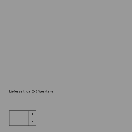
Gellner
Armband Haematit Tahitiperlen Silber
395,00
€
Lieferzeit: ca. 2-3 Werktage
1 vorrätig
Armband
IN DEN WARENKORB
Haematit
Tahitiperlen