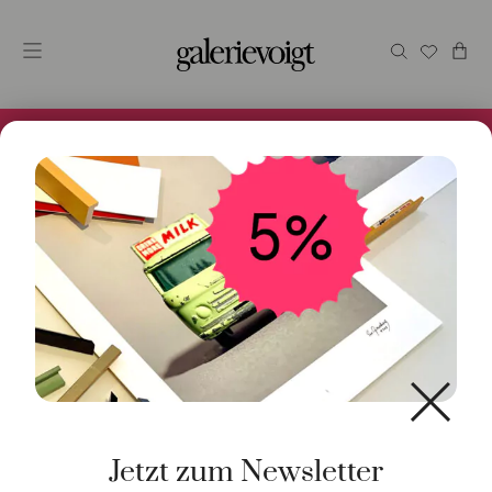
Alles im Online Store gibt es bei uns und ist sofort
Versandfertig! 5% Bei Newsletteranmeldung.
Start
/
Schmuck
/
Halsschmuck
/ Ankerkette 18K
Gelbgold 45cm
Jetzt zum Newsletter