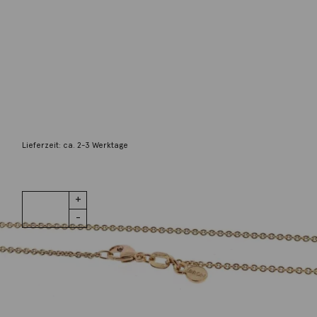
Bron
Ankerkette 18K Gelbgold 45cm
1.350,00
€
Lieferzeit: ca. 2-3 Werktage
1 vorrätig
Ankerkette
IN DEN WARENKORB
18K Gelbgold
45cm Menge
Wunschliste
Zur Wunschliste hinzufügen
Wie funktioniert die Wunschliste?