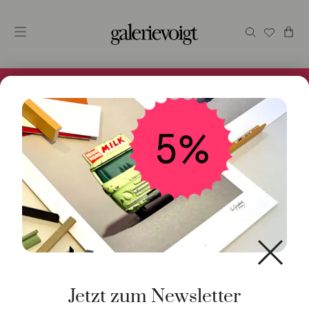
Alles im Online Store gibt es bei uns und ist sofort
Versandfertig! 5% Bei Newsletteranmeldung.
Start
/
Schmuck
/
Anhänger
/ Anhänger Olivia 925 Silber
Jetzt zum Newsletter