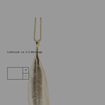
Noen
Anhänger Olivia 925 Silber
189,00
€
Lieferzeit: ca. 2-3 Werktage
1 vorrätig
Anhänger
IN DEN WARENKORB
Olivia 925
Silber
Menge
Wunschliste
Zur Wunschliste hinzufügen