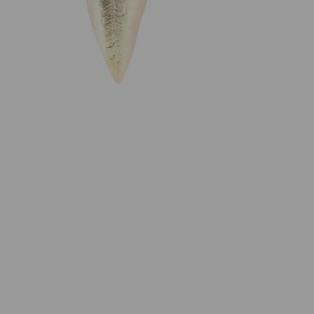
Wie funktioniert die Wunschliste?
Artikelnummer:
94154
Kategorie:
Anhänger
Beschreibung
Anhänger Olivia big aus Fairtrade 925 Silber,
goldplattiert 80mm, ohne Kette.
Eigenschaften
Versand und Lieferung