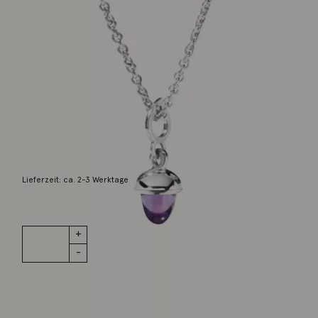
Tamara Comolli
Anhänger MiniMikado Amethyst
Weißgold
640,00
€
Lieferzeit: ca. 2-3 Werktage
1 vorrätig
Anhänger
IN DEN WARENKORB
MiniMikado
Amethyst
Weißgold
Menge
Wunschliste