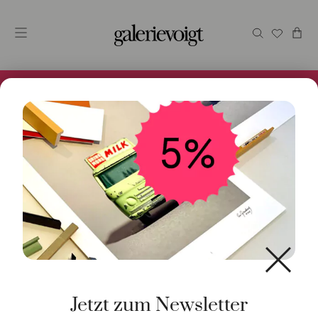
Alles im Online Store gibt es bei uns und ist sofort
Versandfertig! 5% Bei Newsletteranmeldung.
Start
/
Schmuck
/
Anhänger
/ Anhänger MiniMikado
Amethyst Weißgold
Jetzt zum Newsletter