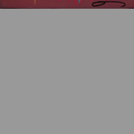
Artikelnummer:
k-2605AF02
Kategorie:
Geschenke / Artshop
Beschreibung
Unikat, Mischtechnik auf Leinwand, ICON, 15 x 15 x 4
cm, stempelsigniert.
Eigenschaften
Versand und Lieferung