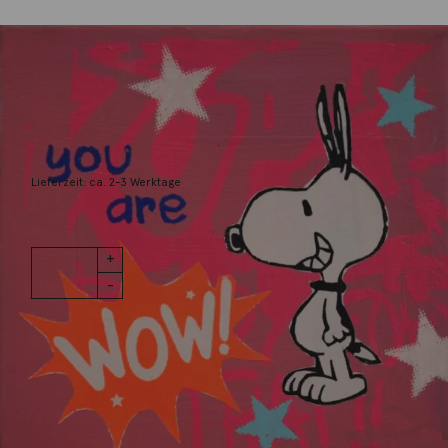
Flores, Anna
You are wow
99,00
€
Lieferzeit: ca. 2-3 Werktage
1 vorrätig
You are wow
IN DEN WARENKORB
Menge
Wunschliste
Zur Wunschliste hinzufügen
Wie funktioniert die Wunschliste?