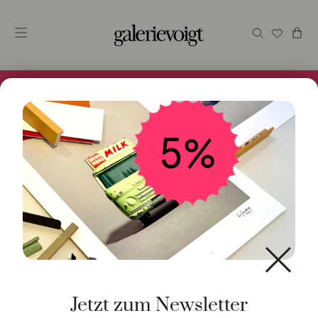
Alles im Online Store gibt es bei uns und ist sofort
Versandfertig! 5% Bei Newsletteranmeldung.
Start
/
Kunst
/
Geschenke / Artshop
/ You are wow
Jetzt zum Newsletter