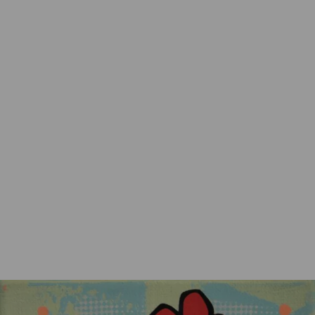
Flores, Anna
You are the best
99,00
€
Nicht vorrätig
Artikelnummer:
k-2605AF15