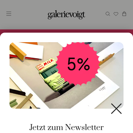
Alles im Online Store gibt es bei uns und ist sofort
Versandfertig! 5% Bei Newsletteranmeldung.
Start
/
Kunst
/
Geschenke / Artshop
/ You are the best
Jetzt zum Newsletter