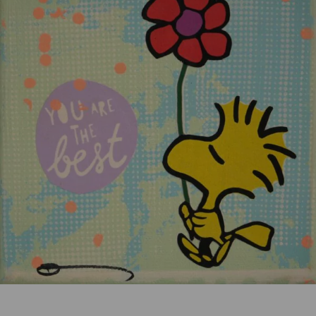
Kategorie:
Geschenke / Artshop
Beschreibung
Unikat, Mischtechnik auf Leinwand, ICON, 15 x 15 x 4
cm, stempelsigniert.
Eigenschaften
Versand und Lieferung