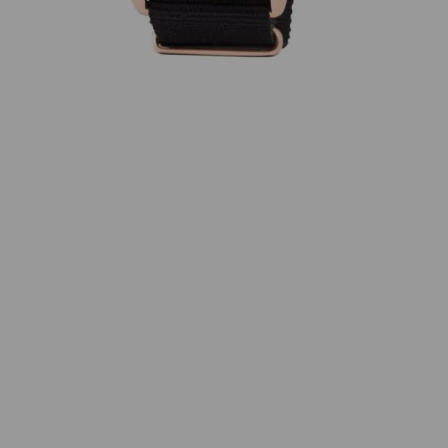
Menge
Wunschliste
Zur Wunschliste hinzufügen
Wie funktioniert die Wunschliste?
Artikelnummer:
14140.PRA.T.1.NB
Kategorie:
Quarz
Beschreibung
Clubmaster Classic Chronograph Roségold PVD
Stahl, Gehäuse 40x40mm Acetat Schildpatt,
Zifferblatt schwarz, Nylonband schwarz,
auswechselbar, wasserbeständig bis 10 bar.
Eigenschaften