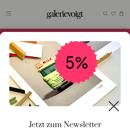
Alles im Online Store gibt es bei uns und ist sofort
Versandfertig! 5% Bei Newsletteranmeldung.
Start
/
Uhren
/
Quarz
/ Uhr Clubmaster Classic 40mm
Jetzt zum Newsletter