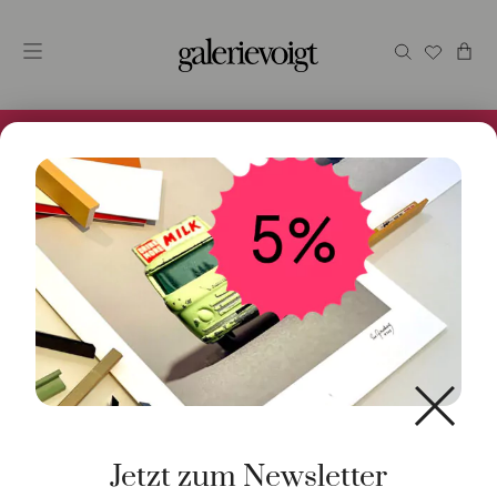
Alles im Online Store gibt es bei uns und ist sofort
Versandfertig! 5% Bei Newsletteranmeldung.
Start
/
Schmuck
/
Halsschmuck
/ Tahitiperlenkette und
Armband 110cm
Jetzt zum Newsletter