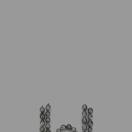
Gellner
Tahitiperlenkette und Armband 110cm
3.990,00
€
Nicht vorrätig
Artikelnummer:
5-25147-04
Kategorie:
Halsschmuck
Beschreibung
Tahitiperlen, gesamt 84 Stück 10-13mm - Set aus 2
Colliers und 1 Armband - verbunden mit
Wechselpatentschließen, einzeln oder verbunden