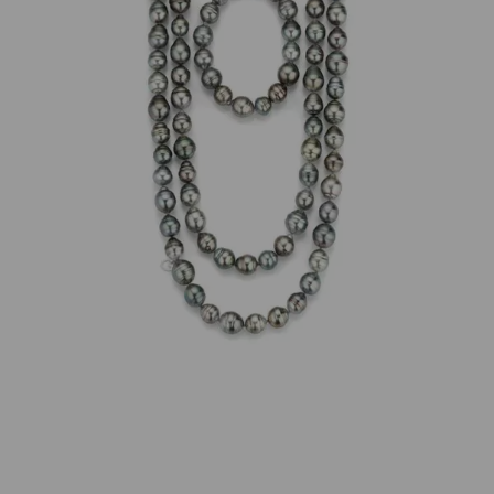
tragbar.
1 Collier 32 Perlen, Länge 43-44cm. 1 Collier 36 Perlen,
Länge 49-50cm. 1 Armband 16 Perlen, gefädelt auf
elastischem Faden, Länge 19cm.
Eigenschaften
Versand und Lieferung