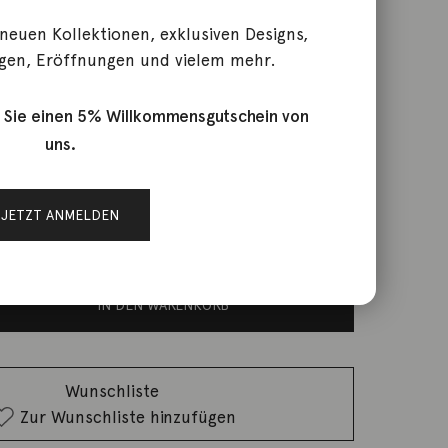
 neuen Kollektionen, exklusiven Designs,
gen, Eröffnungen und vielem mehr.
ini Turmalin Diamant 14K
 Sie einen 5% Willkommensgutschein von
uns.
rktage
JETZT ANMELDEN
IN DEN WARENKORB
Wunschliste
Zur Wunschliste hinzufügen