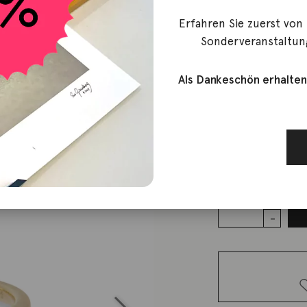
Erfahren Sie zuerst von
Noen
Sonderveranstaltun
Ring Stell
Gelbgold
Als Dankeschön erhalten
1.330,00
€
Lieferzeit: ca. 2-3 We
1 vorrätig
Ring Stellini
Turmalin
Diamant
14K
Gelbgold
Menge