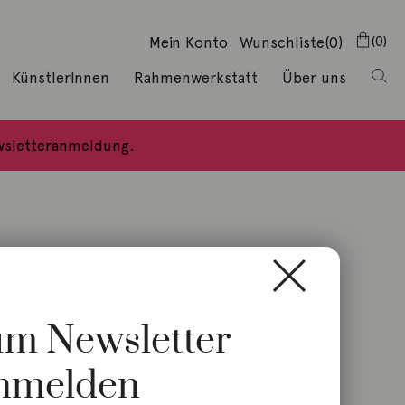
Mein Konto
Wunschliste
(0)
0
KünstlerInnen
Rahmenwerkstatt
Über uns
ewsletteranmeldung.
zum Newsletter
nmelden