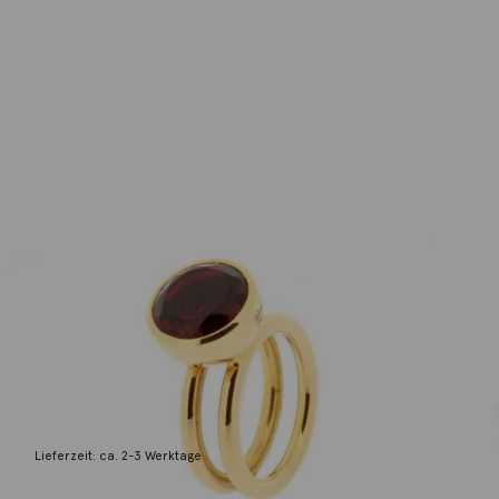
Georg Spreng
Ring Ringelreihen Rubellith 18K Rotgold
14.570,00
€
Lieferzeit: ca. 2-3 Werktage
1 vorrätig