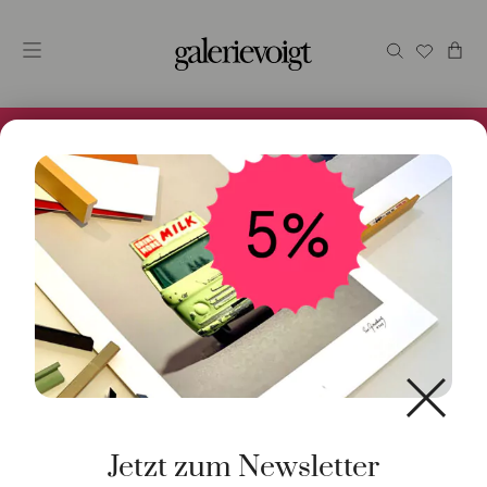
Alles im Online Store gibt es bei uns und ist sofort
Versandfertig! 5% Bei Newsletteranmeldung.
Start
/
Schmuck
/
Ring
/ Ring Ringelreihen Rubellith 18K
Rotgold
Jetzt zum Newsletter