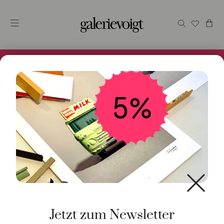
Alles im Online Store gibt es bei uns und ist sofort
Versandfertig! 5% Bei Newsletteranmeldung.
Start
/
Schmuck
/
Ring
/ Ring Precious Icon Mond mini
18K Gelbgold
Jetzt zum Newsletter