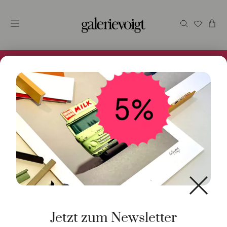
Alles im Online Store gibt es bei uns und ist sofort
Versandfertig! 5% Bei Newsletteranmeldung.
Start
/
Schmuck
/
Ring
/ Ring Nexxt Akoya Perle Diamant
18K Gelbgold
Jetzt zum Newsletter