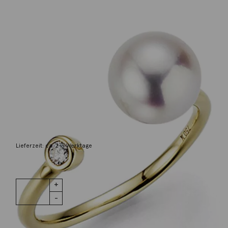
Yana Nesper
Ring Nexxt Akoya Perle Diamant 18K
Gelbgold
2.200,00
€
Lieferzeit: ca. 2-3 Werktage
1 vorrätig
Ring Nexxt
IN DEN WARENKORB
Akoya Perle
Diamant 18K
Gelbgold