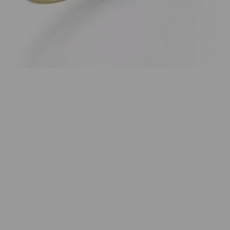
Menge
Wunschliste
Zur Wunschliste hinzufügen
Wie funktioniert die Wunschliste?
Artikelnummer:
NE9
Kategorie:
Ring
Beschreibung
Ring Nexxt 18K Gelbgold mit Akoya Perle 8-8,5mm,
blauer Safir und Diamant 0,05ct G-vs.
Sofort verfügbar in der Ringgröße 54.
Eigenschaften