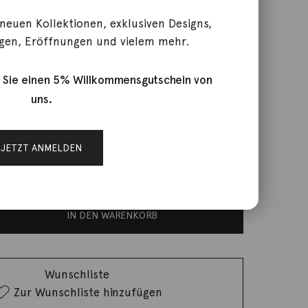
 neuen Kollektionen, exklusiven Designs,
gen, Eröffnungen und vielem mehr.
Magnet Akoyaperlen 18K
 Sie einen 5% Willkommensgutschein von
uns.
JETZT ANMELDEN
rktage
IN DEN WARENKORB
Wunschliste
Zur Wunschliste hinzufügen