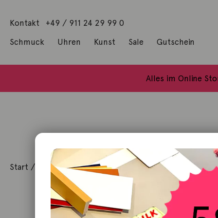
Kontakt
+49 / 911 24 29 99 0
Schmuck
Uhren
Kunst
Sale
Gutschein
Anhänger mit Diamanten
Geschenke / Artshop
Alle Küns
Baumgärtel, Thoma
Gill, James Francis
Alles im Online St
Start
/
Schmuck
/
Ring
/ Ring Silk Magnet Akoyaperlen