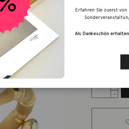
Erfahren Sie zuerst von
Yana Nesper
Sonderveranstaltun
Ring Silk 
Als Dankeschön erhalten
Gelbgold
1.500,00
€
Lieferzeit: ca. 2-3 We
1 vorrätig
Ring Silk
Magnet
Akoyaperlen
18K
Gelbgold
Menge