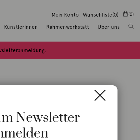
Mein Konto
Wunschliste
(0)
0
KünstlerInnen
Rahmenwerkstatt
Über uns
ewsletteranmeldung.
zum Newsletter
nmelden