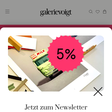
Alles im Online Store gibt es bei uns und ist sofort
Versandfertig! 5% Bei Newsletteranmeldung.
Start
/
Schmuck
/
Ring
/ Ring Mini Mini Brillant 1,12ct 18K
Gelbgold
Jetzt zum Newsletter