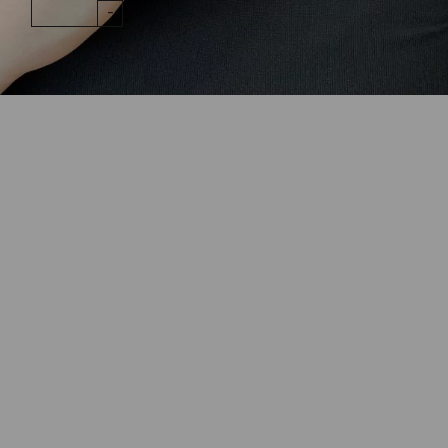
IN DEN WARENKORB
Brillant
1,12ct 18K
Gelbgold
Menge
Wunschliste
Zur Wunschliste hinzufügen
Wie funktioniert die Wunschliste?
Artikelnummer:
420spre05-6
Kategorie:
Ring
Beschreibung
Ring Mini Mini spezial aus 18K Gelbgold mit Brillant
1,12ct in schoko natur/si.
In der Ringgröße 54 sofort lieferbar.
Georg Spreng liebt es mit jedem Schmuckstück,
Unvergängliches zu erschaffen. Er möchte; "dass