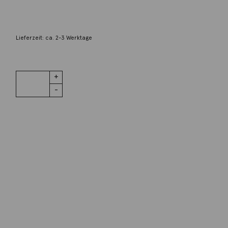
1.870,00
€
Lieferzeit: ca. 2-3 Werktage
1 vorrätig
Ring grüner
IN DEN WARENKORB
Turmalin
0,25ct 18K
Gelbgold
Menge
Wunschliste
Zur Wunschliste hinzufügen
Wie funktioniert die Wunschliste?
Artikelnummer:
1270505158
Kategorie:
Ring