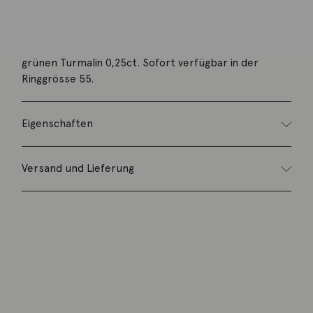
Beschreibung
Ring 18K Gelbgold poliert 2mm mit facettiertem,
grünen Turmalin 0,25ct. Sofort verfügbar in der
Ringgrösse 55.
Eigenschaften
Versand und Lieferung