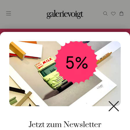
Alles im Online Store gibt es bei uns und ist sofort
Versandfertig! 5% Bei Newsletteranmeldung.
Start
/
Schmuck
/
Ring
/ Ring grüner Turmalin 0,25ct 18K
Gelbgold
Jetzt zum Newsletter