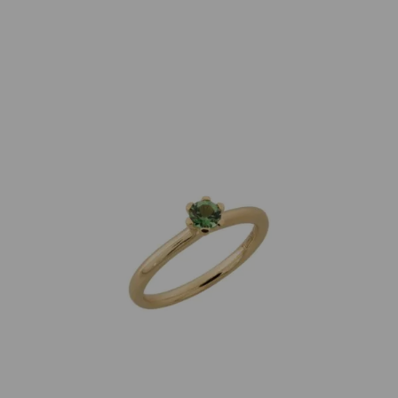
GalerieVoigt
Ring grüner Turmalin 0,25ct 18K Gelbgold