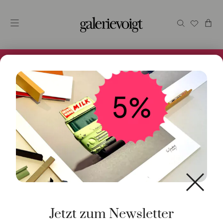
Alles im Online Store gibt es bei uns und ist sofort
Versandfertig! 5% Bei Newsletteranmeldung.
Start
/
Uhren
/
Quarz
/ Quarz 35 mm
Jetzt zum Newsletter