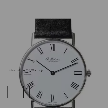
Ole Mathiesen
Quarz 35 mm
975,00
€
Lieferzeit: ca. 2-3 Werktage
1 vorrätig
Quarz 35
IN DEN WARENKORB
mm Menge