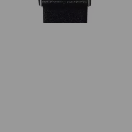
Wunschliste
Zur Wunschliste hinzufügen
Wie funktioniert die Wunschliste?
Artikelnummer:
OM1.35Q.CL
Kategorie:
Quarz
Beschreibung
Die dezente und preisgekrönte „Classic“, 1962 von Ole
Mathiesen entworfen. Aus Edelstahl,
Gehäusedurchmesser 35 mm, mit ultraflachem
Schweizer Quarzwerk, weißem Zifferblatt mit
römischen Ziffern, kratzfestem, gewölbtem
Saphirglas und schwarzem Lederarmband, WD 3 bar.