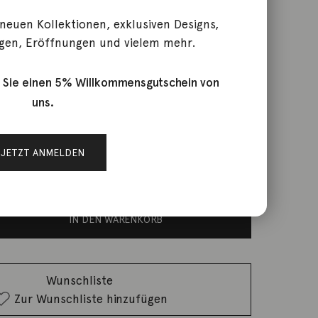
 neuen Kollektionen, exklusiven Designs,
gen, Eröffnungen und vielem mehr.
 Sie einen 5% Willkommensgutschein von
uns.
reis war: 540,00 €
JETZT ANMELDEN
rktage
st: 390,00 €.
IN DEN WARENKORB
Wunschliste
Zur Wunschliste hinzufügen