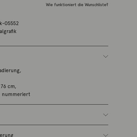
Wie funktioniert die Wunschliste?
k-05552
algrafik
dierung,
 76 cm,
d nummeriert
ferung