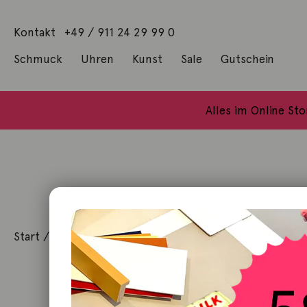
Kontakt
+49 / 911 24 29 99 0
Schmuck
Uhren
Kunst
Sale
Gutschein
Anhänger mit Diamanten
Geschenke / Artshop
Alle Küns
Baumgärtel, Thoma
Gill, James Francis
Alles im Online St
Start
/
Kunst
/
Originalgrafik
/ Portrait