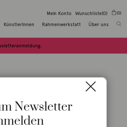
Mein Konto
Wunschliste
(0)
0
KünstlerInnen
Rahmenwerkstatt
Über uns
ewsletteranmeldung.
zum Newsletter
nmelden