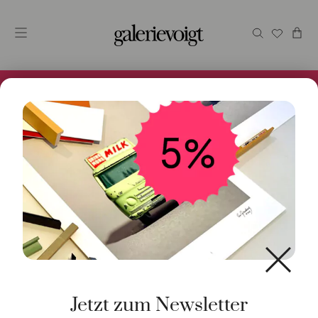
Alles im Online Store gibt es bei uns und ist sofort
Versandfertig! 5% Bei Newsletteranmeldung.
Start
/
Kunst
/
Objekt / Skulptur
/ Optimist Blau
Jetzt zum Newsletter