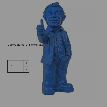
Hörl, Ottmar
Optimist Blau
70,00
€
Lieferzeit: ca. 2-3 Werktage
3 vorrätig
Optimist
IN DEN WARENKORB
Blau Menge
Wunschliste
Zur Wunschliste hinzufügen
Wie funktioniert die Wunschliste?