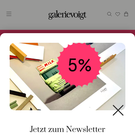
Alles im Online Store gibt es bei uns und ist sofort
Versandfertig! 5% Bei Newsletteranmeldung.
Start
/
Schmuck
/
Ohrschmuck
/ Ohrstecker mit
Häkchen 925 Silber goldplattiert
Jetzt zum Newsletter