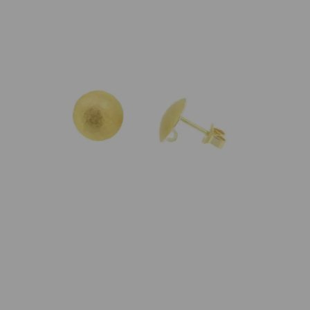
484,00
€
Nicht vorrätig
Artikelnummer:
O930
Kategorie:
Ohrschmuck
Beschreibung
Paar Ohrstecker in 925 Silber mit Feingold plattiert,
matt gearbeitet. Durchmesser 10mm.
Für Einhänger sind auf der Steckerinnenseite kleine
Häkchen angebracht. Stifte sind aus 18K Gold.
Eigenschaften