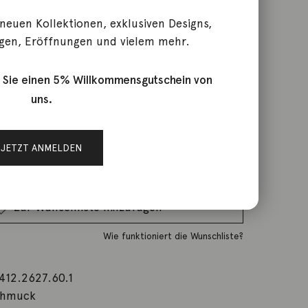
 neuen Kollektionen, exklusiven Designs,
gen, Eröffnungen und vielem mehr.
rktage
 Sie einen 5% Willkommensgutschein von
uns.
IN DEN WARENKORB
JETZT ANMELDEN
Wunschliste
Zur Wunschliste hinzufügen
Wie funktioniert die Wunschliste?
412.2627.60.1
chmuck