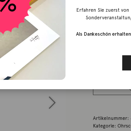
Weißgold
Erfahren Sie zuerst von
Sonderveranstaltun
1.760,00
€
Lieferzeit: ca. 2-3 We
1 vorrätig
Als Dankeschön erhalten
Ohrstecker
0,30ct
Brillanten
18K
Weißgold
Menge
Artikelnummer:
Kategorie:
Ohrs