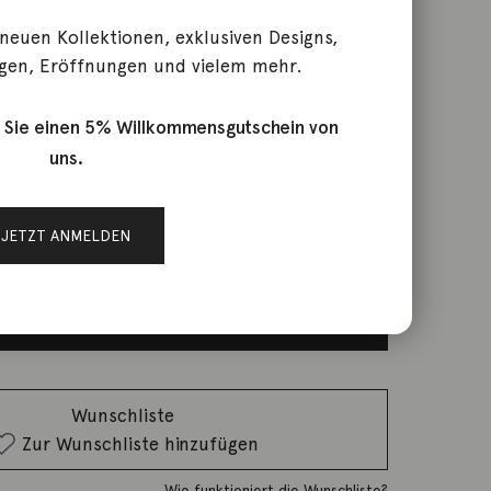
 neuen Kollektionen, exklusiven Designs,
gen, Eröffnungen und vielem mehr.
k Einhänger Perlen Kaviar
 Sie einen 5% Willkommensgutschein von
uns.
rktage
JETZT ANMELDEN
IN DEN WARENKORB
Wunschliste
Zur Wunschliste hinzufügen
Wie funktioniert die Wunschliste?