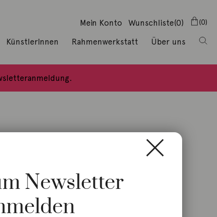
Mein Konto
Wunschliste
(0)
0
KünstlerInnen
Rahmenwerkstatt
Über uns
ewsletteranmeldung.
zum Newsletter
nmelden