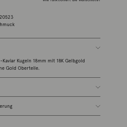
20523
chmuck
n-Kaviar Kugeln 18mm mit 18K Gelbgold
hne Gold Oberteile.
ferung