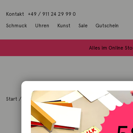
Kontakt
+49 / 911 24 29 99 0
Schmuck
Uhren
Kunst
Sale
Gutschein
Anhänger mit Diamanten
Geschenke / Artshop
Alle Küns
Baumgärtel, Thoma
Gill, James Francis
Alles im Online St
Start
/
Schmuck
/
Ohrschmuck
/ Ohrschmuck Einhänge