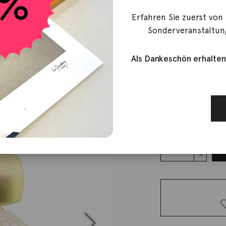
Erfahren Sie zuerst von
Christine Köppel
Sonderveranstaltun
Ohrschmuc
18mm
Als Dankeschön erhalten
1.115,00
€
Lieferzeit: ca. 2-3 We
1 vorrätig
Ohrschmuck
Einhänger
Perlen
Kaviar
18mm
Menge