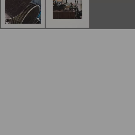
Dieses Produkt ist aktuell nur bei uns im
Geschäft verfügbar, kommen Sie gerne einfach
bei uns vorbei
, oder bestellen Sie das Produkt
gleich zur Ansicht mit unserer
Click & Look
Funktion
vor.
Wunschliste
Zur Wunschliste hinzufügen
Wie funktioniert die Wunschliste?
Artikelnummer:
k-1710TS1
Kategorie:
Originalgrafik