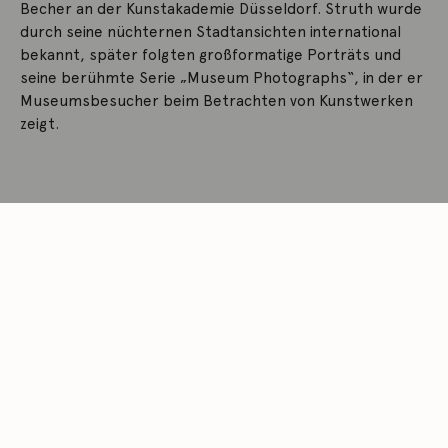
Becher an der Kunstakademie Düsseldorf. Struth wurde
durch seine nüchternen Stadtansichten international
bekannt, später folgten großformatige Porträts und
seine berühmte Serie „Museum Photographs“, in der er
Museumsbesucher beim Betrachten von Kunstwerken
zeigt.
MEHR ERFAHREN