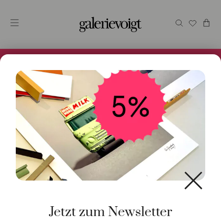
Alles im Online Store gibt es bei uns und ist sofort
Versandfertig! 5% Bei Newsletteranmeldung.
Start
/
Kunst
/
Originalgrafik
/ Nature & Politics Engines
Jetzt zum Newsletter