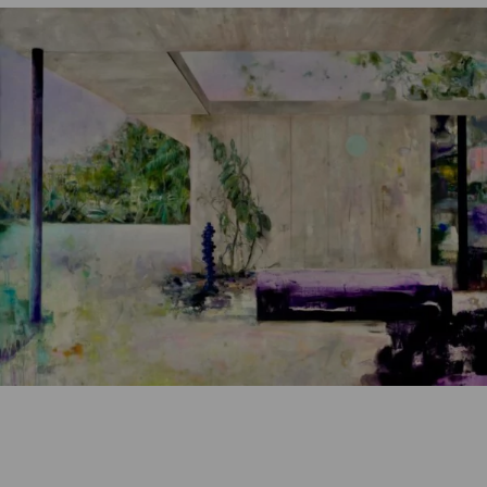
Schapals, Carola
My dreams are beyond control
Dieses Produkt ist aktuell nur bei uns im
Geschäft verfügbar, kommen Sie gerne einfach
bei uns vorbei
, oder bestellen Sie das Produkt
gleich zur Ansicht mit unserer
Click & Look
Funktion
vor.
Wunschliste
Zur Wunschliste hinzufügen
Wie funktioniert die Wunschliste?