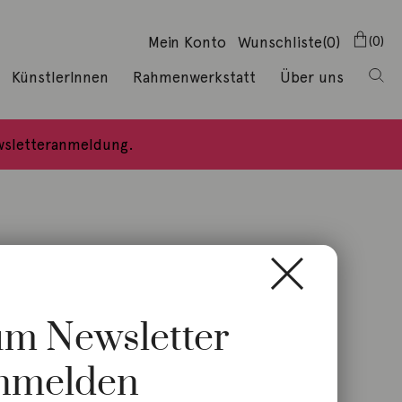
Mein Konto
Wunschliste
(0)
0
KünstlerInnen
Rahmenwerkstatt
Über uns
ewsletteranmeldung.
zum Newsletter
nmelden