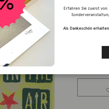
Erfahren Sie zuerst von
Flores, Anna
Sonderveranstaltun
Love is in 
Als Dankeschön erhalten
99,00
€
Lieferzeit: ca. 2-3 We
1 vorrätig
Love is in
the air
Menge