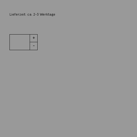
162,00
€
Lieferzeit: ca. 2-3 Werktage
1 vorrätig
Kette
IN DEN WARENKORB
Tigerauge
80cm 925
Silber
Menge
Wunschliste
Zur Wunschliste hinzufügen
Wie funktioniert die Wunschliste?
Artikelnummer:
DKRT50-80/RG
Kategorie:
Halsschmuck
Beschreibung