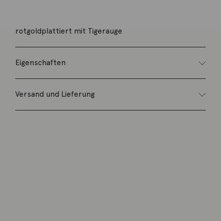
Kette mit Olivenschloß aus 925 Silber,
rotgoldplattiert mit Tigerauge
Eigenschaften
Versand und Lieferung