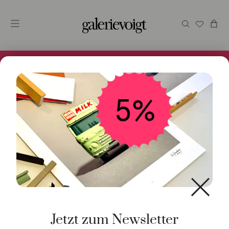
Alles im Online Store gibt es bei uns und ist sofort
Versandfertig! 5% Bei Newsletteranmeldung.
Start
/
Schmuck
/
Halsschmuck
/ Kette Tigerauge 80cm
925 Silber
Jetzt zum Newsletter