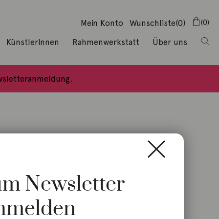
Mein Konto
Wunschliste
(0)
0
KünstlerInnen
Rahmenwerkstatt
Über uns
ewsletteranmeldung.
zum Newsletter
nmelden