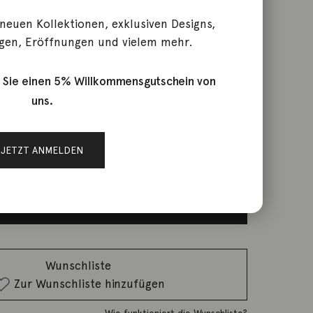
 neuen Kollektionen, exklusiven Designs,
gen, Eröffnungen und vielem mehr.
Stardust Brillant 18K
 Sie einen 5% Willkommensgutschein von
uns.
rktage
JETZT ANMELDEN
IN DEN WARENKORB
Wunschliste
Zur Wunschliste hinzufügen