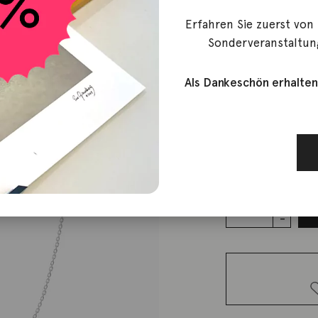
Erfahren Sie zuerst von
vanrycke
Sonderveranstaltun
Halskette 
Weißgold
Als Dankeschön erhalten
760,00
€
Lieferzeit: ca. 2-3 We
2 vorrätig
Halskette
Stardust
Brillant 18K
Weißgold
Menge