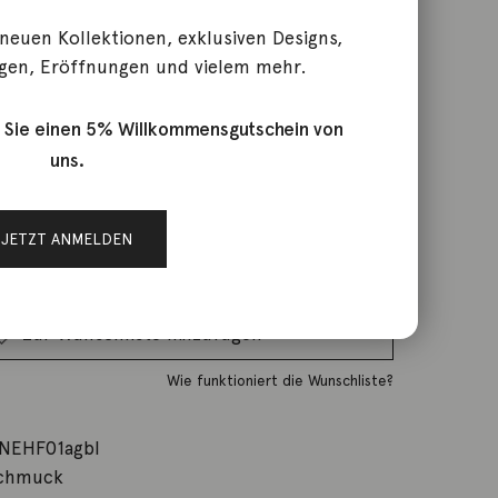
 neuen Kollektionen, exklusiven Designs,
gen, Eröffnungen und vielem mehr.
reis war: 549,00 €
rktage
st: 390,00 €.
 Sie einen 5% Willkommensgutschein von
uns.
IN DEN WARENKORB
JETZT ANMELDEN
Wunschliste
Zur Wunschliste hinzufügen
Wie funktioniert die Wunschliste?
NEHF01agbl
schmuck