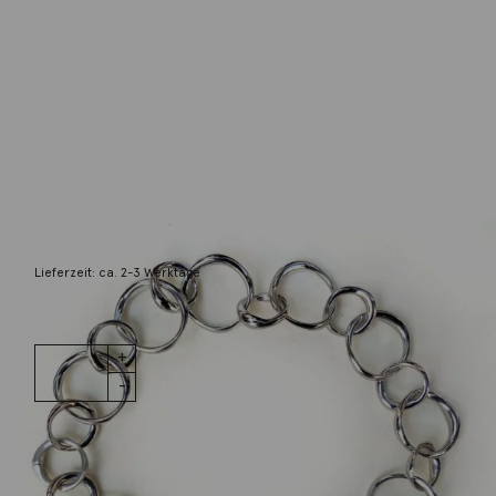
Noen
Kette Closed groß 925 Silber
1.599,00
€
Lieferzeit: ca. 2-3 Werktage
1 vorrätig
Kette
IN DEN WARENKORB
Closed groß
925 Silber
Menge
Wunschliste
Zur Wunschliste hinzufügen