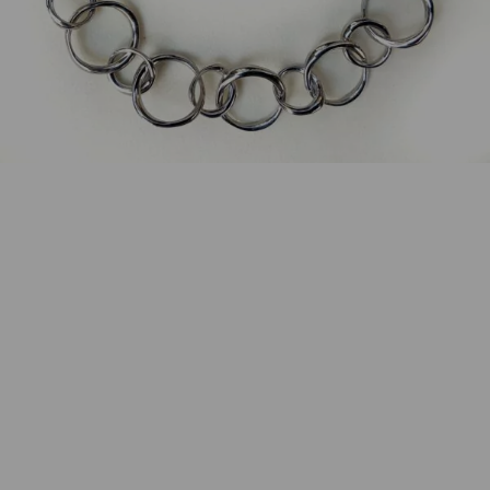
Wie funktioniert die Wunschliste?
Artikelnummer:
97117
Kategorie:
Halsschmuck
Beschreibung
Kette Closed groß 925 Silber rhodiniert, poliert.
Länge 42cm
Eigenschaften
Versand und Lieferung