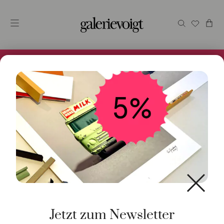
Alles im Online Store gibt es bei uns und ist sofort
Versandfertig! 5% Bei Newsletteranmeldung.
Start
/
Schmuck
/
Halsschmuck
/ Kette Closed groß 925
Silber
Jetzt zum Newsletter