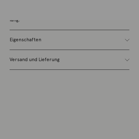
Ankerkette aus 925 Silber rotgoldplattiert, 45cm
lang.
Eigenschaften
Versand und Lieferung