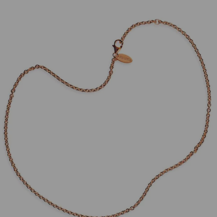
Drachenfels Design
Kette 45cm 925 Sterlingsilber