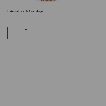
189,00
€
Lieferzeit: ca. 2-3 Werktage
2 vorrätig
Kette 45cm
IN DEN WARENKORB
925
Sterlingsilber
Menge
Wunschliste
Zur Wunschliste hinzufügen
Wie funktioniert die Wunschliste?
Artikelnummer:
DKA52-1/RG
Kategorie:
Halsschmuck
Beschreibung