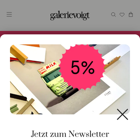
Alles im Online Store gibt es bei uns und ist sofort
Versandfertig! 5% Bei Newsletteranmeldung.
Start
/
Schmuck
/
Halsschmuck
/ Kette 45cm 925
Sterlingsilber
Jetzt zum Newsletter