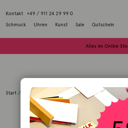
Kontakt
+49 / 911 24 29 99 0
Schmuck
Uhren
Kunst
Sale
Gutschein
Anhänger mit Diamanten
Geschenke / Artshop
Alle Küns
Baumgärtel, Thoma
Gill, James Francis
Alles im Online St
Start
/
Kunst
/
Geschenke / Artshop
/ Here to make y