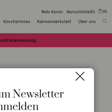
Mein Konto
Wunschliste
(0)
0
KünstlerInnen
Rahmenwerkstatt
Über uns
ewsletteranmeldung.
zum Newsletter
nmelden