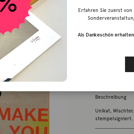
Flores, Anna
Erfahren Sie zuerst von
Here to ma
Sonderveranstaltun
Als Dankeschön erhalten
99,00
€
Nicht vorrätig
Artikelnummer:
Kategorie:
Gesch
Beschreibung
Unikat, Mischtec
stempelsigniert.