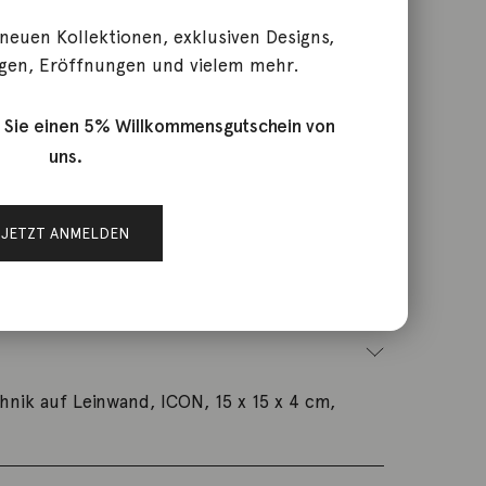
 neuen Kollektionen, exklusiven Designs,
ke you smile
gen, Eröffnungen und vielem mehr.
 Sie einen 5% Willkommensgutschein von
uns.
k-2605AF11
JETZT ANMELDEN
enke / Artshop
hnik auf Leinwand, ICON, 15 x 15 x 4 cm,