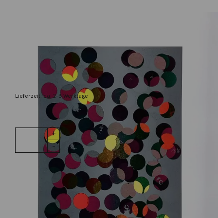
Kolata, Jan
Große Punkte, hell
790,00
€
Lieferzeit: ca. 2-3 Werktage
1 vorrätig
Große
IN DEN WARENKORB
Punkte, hell
Menge
Wunschliste
Zur Wunschliste hinzufügen
Wie funktioniert die Wunschliste?