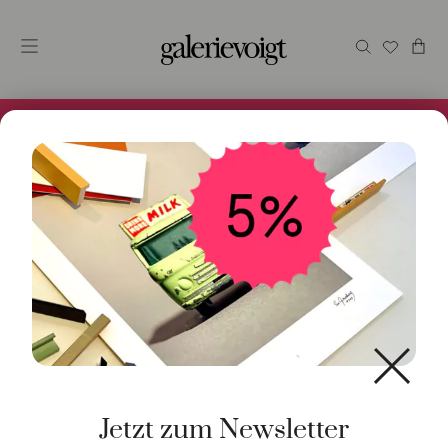
Alles im Online Store gibt es bei uns und ist sofort
Versandfertig! 5% Bei Newsletteranmeldung.
Start
/
Kunst
/
Originalgrafik
/ Große Punkte, hell
Jetzt zum Newsletter