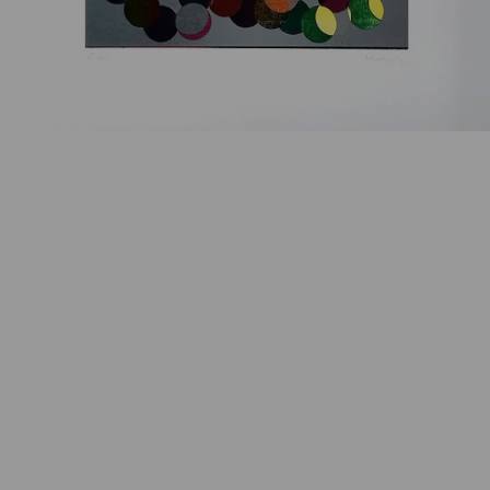
Artikelnummer:
k-2003JK1
Kategorie:
Originalgrafik
Beschreibung
Siebdruck, Auflage 14/40, 60 x 50 cm, nummeriert
und handsigniert.
Eigenschaften
Versand und Lieferung