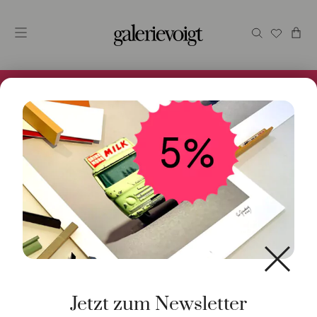
Alles im Online Store gibt es bei uns und ist sofort
Versandfertig! 5% Bei Newsletteranmeldung.
Start
/
Schmuck
/
Ohrschmuck
/ Einzelner Ohrstecker
Komet rechts 9K Roségold
Jetzt zum Newsletter