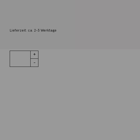
Roségold
270,00
€
Lieferzeit: ca. 2-3 Werktage
1 vorrätig
Einzelner
IN DEN WARENKORB
Ohrstecker
Komet
rechts 9K
Roségold
Wunschliste
Menge
Zur Wunschliste hinzufügen
Wie funktioniert die Wunschliste?
Artikelnummer:
DHC4004_RSTAR_DB09R
Kategorie:
Ohrschmuck