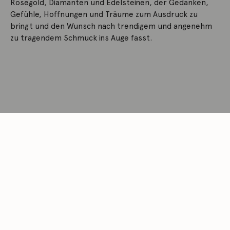
Rosegold, Diamanten und Edelsteinen, der Gedanken,
Gefühle, Hoffnungen und Träume zum Ausdruck zu
bringt und den Wunsch nach trendigem und angenehm
zu tragendem Schmuck ins Auge fasst.
MEHR ERFAHREN