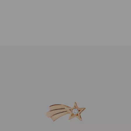
Dodo
Einzelner Ohrstecker Komet rechts 9K