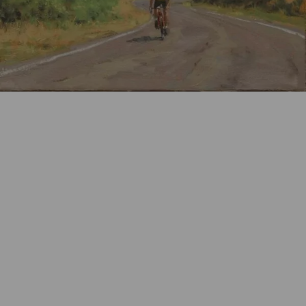
Wie funktioniert die Wunschliste?
Artikelnummer:
k-2504AG1
Kategorie:
Originalgrafik
Beschreibung
Pigemtdruck auf Papier, Blattformat 50 x 70 cm,
Bildformat 40 x 50 cm, Auflage 20 EX.
nummeriert und handsigniert
Eigenschaften
Versand und Lieferung