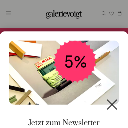
Alles im Online Store gibt es bei uns und ist sofort
Versandfertig! 5% Bei Newsletteranmeldung.
Start
/
Kunst
/
Originalgrafik
/ Pressure
Jetzt zum Newsletter