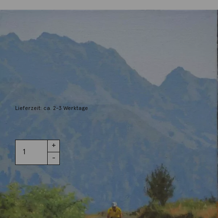
Gercke, Axel
Pressure
290,00
€
Lieferzeit: ca. 2-3 Werktage
8 vorrätig
Pressure
IN DEN WARENKORB
Menge
Wunschliste
Zur Wunschliste hinzufügen