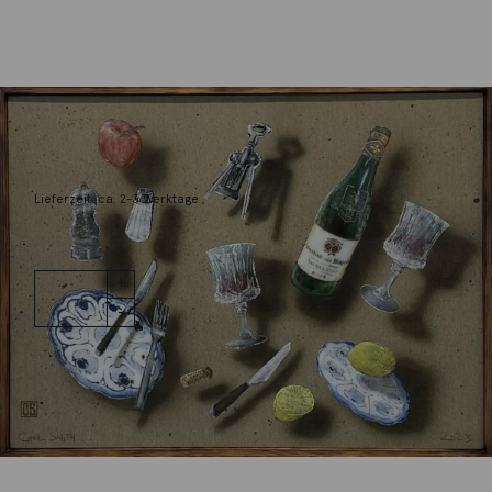
Smith, Carl
Date night
1.400,00
€
Lieferzeit: ca. 2-3 Werktage
1 vorrätig
Date night
IN DEN WARENKORB
Menge
Wunschliste
Zur Wunschliste hinzufügen
Wie funktioniert die Wunschliste?