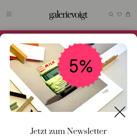
Alles im Online Store gibt es bei uns und ist sofort
Versandfertig! 5% Bei Newsletteranmeldung.
Start
/
Kunst
/
Malerei / Unikat
/ Date night
Jetzt zum Newsletter