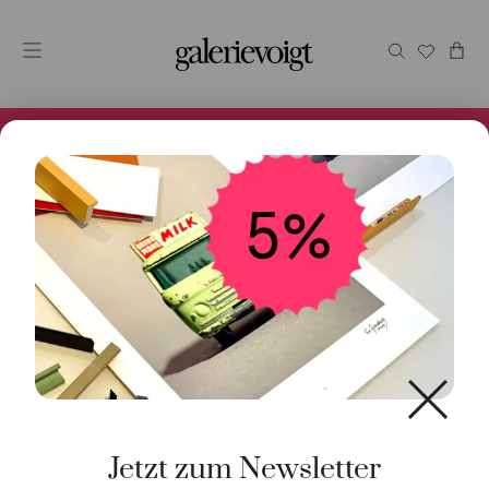
Alles im Online Store gibt es bei uns und ist sofort
Versandfertig! 5% Bei Newsletteranmeldung.
Start
/
Schmuck
/
Halsschmuck
/ Collier Stahl 18ct
Gelbgold
Jetzt zum Newsletter