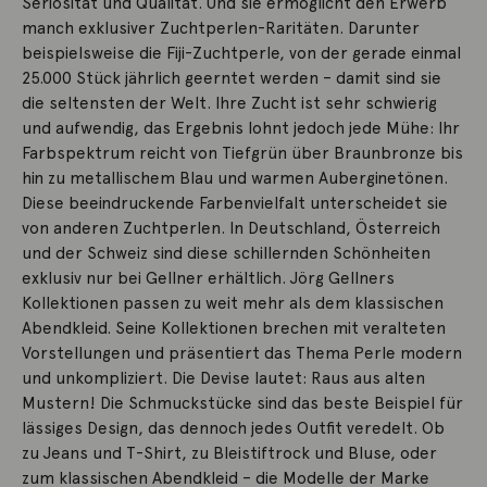
Seriosität und Qualität. Und sie ermöglicht den Erwerb
manch exklusiver Zuchtperlen-Raritäten. Darunter
beispielsweise die Fiji-Zuchtperle, von der gerade einmal
25.000 Stück jährlich geerntet werden – damit sind sie
die seltensten der Welt. Ihre Zucht ist sehr schwierig
und aufwendig, das Ergebnis lohnt jedoch jede Mühe: Ihr
Farbspektrum reicht von Tiefgrün über Braunbronze bis
hin zu metallischem Blau und warmen Auberginetönen.
Diese beeindruckende Farbenvielfalt unterscheidet sie
von anderen Zuchtperlen. In Deutschland, Österreich
und der Schweiz sind diese schillernden Schönheiten
exklusiv nur bei Gellner erhältlich. Jörg Gellners
Kollektionen passen zu weit mehr als dem klassischen
Abendkleid. Seine Kollektionen brechen mit veralteten
Vorstellungen und präsentiert das Thema Perle modern
und unkompliziert. Die Devise lautet: Raus aus alten
Mustern! Die Schmuckstücke sind das beste Beispiel für
lässiges Design, das dennoch jedes Outfit veredelt. Ob
zu Jeans und T-Shirt, zu Bleistiftrock und Bluse, oder
zum klassischen Abendkleid – die Modelle der Marke