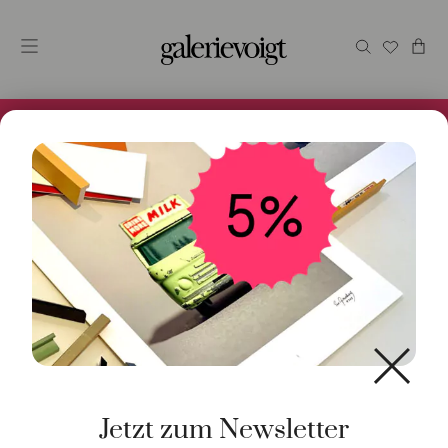
Alles im Online Store gibt es bei uns und ist sofort
Versandfertig! 5% Bei Newsletteranmeldung.
Start
/
Schmuck
/
Halsschmuck
/ Collier Castaway
Diamanten grau Akoya Nova Roségol
Jetzt zum Newsletter