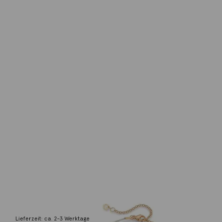
Gellner
Collier Castaway Diamanten grau Akoya
Nova Roségol
12.500,00
€
Lieferzeit: ca. 2-3 Werktage