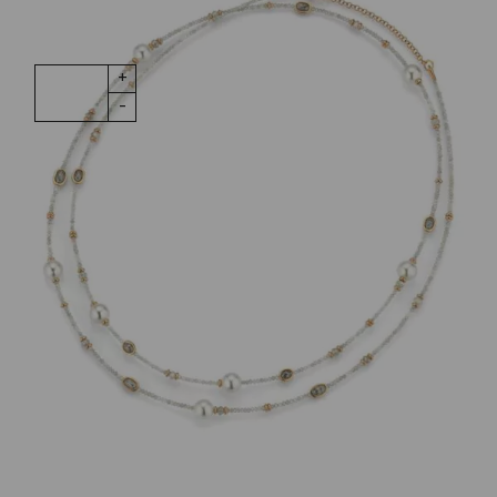
1 vorrätig
Collier
IN DEN WARENKORB
Castaway
Diamanten
grau Akoya
Nova
Wunschliste
Roségol
Zur Wunschliste hinzufügen
Menge
Wie funktioniert die Wunschliste?
Artikelnummer:
5-25057-01
Kategorie:
Halsschmuck
Beschreibung
Collier Castaway 18K Roségold mit grauen Diamanten