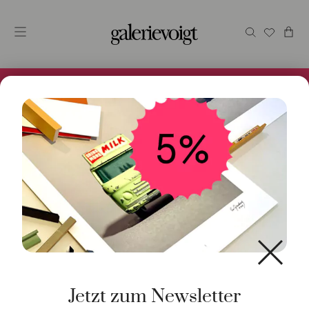
Alles im Online Store gibt es bei uns und ist sofort
Versandfertig! 5% Bei Newsletteranmeldung.
Start
/
Kunst
/
Fotoarbeit
/ Candycars: Triple Five
Jetzt zum Newsletter