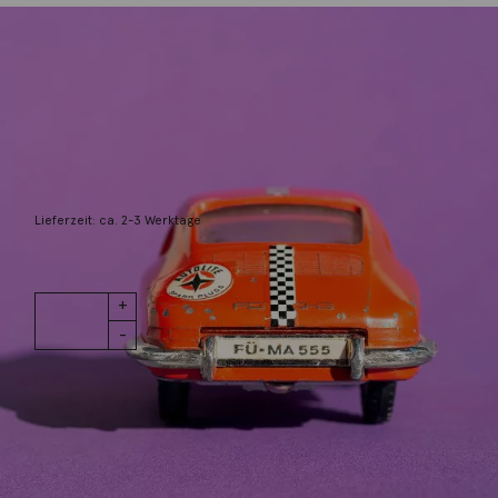
Gieselberg, Eva
Candycars: Triple Five
179,00
€
Lieferzeit: ca. 2-3 Werktage
1 vorrätig
Candycars:
IN DEN WARENKORB
Triple Five
Menge
Wunschliste
Zur Wunschliste hinzufügen
Wie funktioniert die Wunschliste?