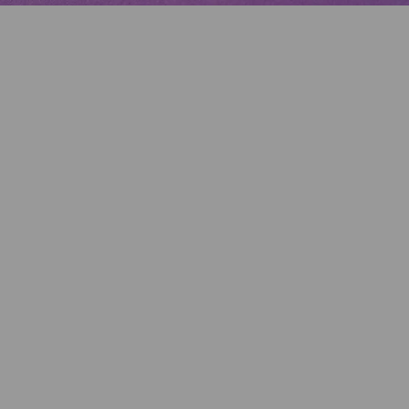
Artikelnummer:
k-2107EG14
Kategorie:
Fotoarbeit
Beschreibung
Fine Art Print auf Holz kaschiert,
30 x 30 cm, Auflage 50 Exemplare, handsigniert und
nummeriert
Eigenschaften
Versand und Lieferung