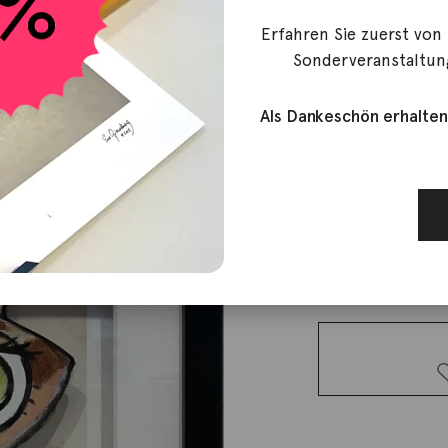
Erfahren Sie zuerst von
Kaufman, Charles
Sonderveranstaltun
Brown cat 
Als Dankeschön erhalten
150,00
€
Lieferzeit: ca. 2-3 We
1 vorrätig
Brown cat
with a ball
Menge