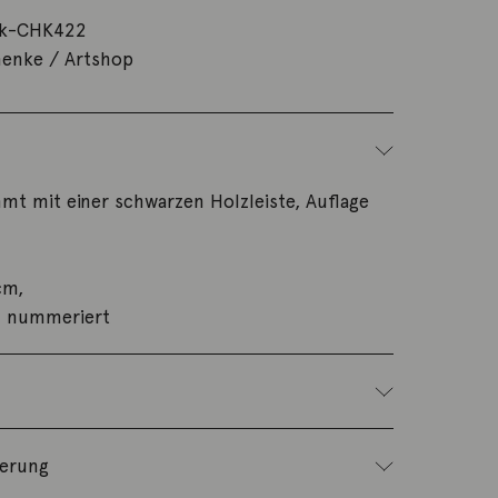
k-CHK422
enke / Artshop
hmt mit einer schwarzen Holzleiste, Auflage
,
cm,
d nummeriert
ferung