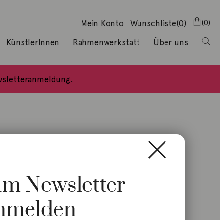
Mein Konto
Wunschliste
(0)
0
KünstlerInnen
Rahmenwerkstatt
Über uns
ewsletteranmeldung.
zum Newsletter
nmelden