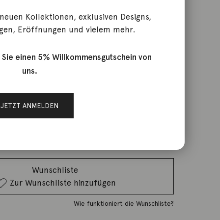
 neuen Kollektionen, exklusiven Designs,
gen, Eröffnungen und vielem mehr.
with a ball
 Sie einen 5% Willkommensgutschein von
uns.
rktage
JETZT ANMELDEN
IN DEN WARENKORB
Wunschliste
Zur Wunschliste hinzufügen
Wie funktioniert die Wunschliste?