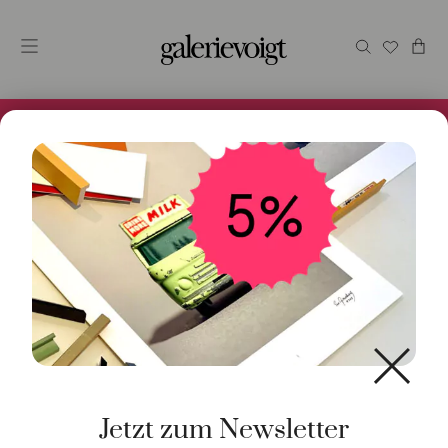
Alles im Online Store gibt es bei uns und ist sofort
Versandfertig! 5% Bei Newsletteranmeldung.
Start
/
Kunst
/
Originalgrafik
/ Berlin
Jetzt zum Newsletter