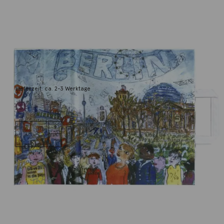
Thitz
Berlin
890,00
€
Lieferzeit: ca. 2-3 Werktage
1 vorrätig
Berlin
IN DEN WARENKORB
Menge
Wunschliste
Zur Wunschliste hinzufügen
Wie funktioniert die Wunschliste?