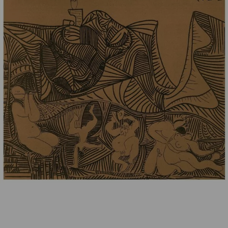
Picasso, Pablo
Bacchanal mit Liebespaar und Eule
340,00
€
Nicht vorrätig
Artikelnummer:
k-PP25
Kategorie:
Originalgrafik
Beschreibung