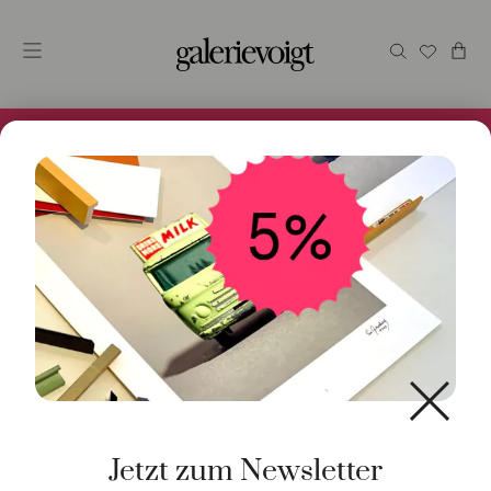
Alles im Online Store gibt es bei uns und ist sofort
Versandfertig! 5% Bei Newsletteranmeldung.
Start
/
Kunst
/
Originalgrafik
/ Bacchanal mit Liebespaar
und Eule
Jetzt zum Newsletter