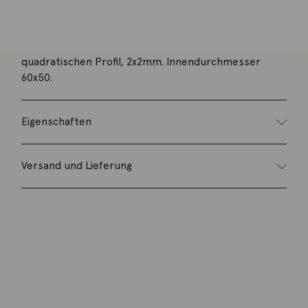
Beschreibung
Armspange flexibel in 18K Gelbgold poliert mit einem
quadratischen Profil, 2x2mm. Innendurchmesser
60x50.
Eigenschaften
Versand und Lieferung