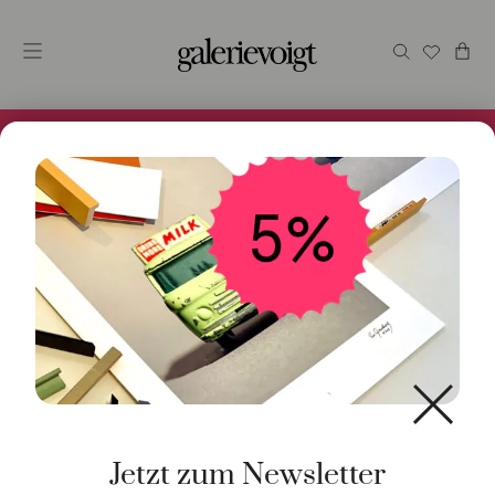
Alles im Online Store gibt es bei uns und ist sofort
Versandfertig! 5% Bei Newsletteranmeldung.
Start
/
Schmuck
/
Armschmuck
/ Armspange
quadratisch 18K Gelbgold
Jetzt zum Newsletter