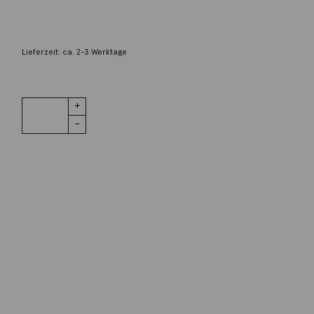
2.380,00
€
Lieferzeit: ca. 2-3 Werktage
1 vorrätig
Armspange
IN DEN WARENKORB
quadratisch
18K Gelbgold
Menge
Wunschliste
Zur Wunschliste hinzufügen
Wie funktioniert die Wunschliste?
Artikelnummer:
5093-2.5
Kategorie:
Armschmuck