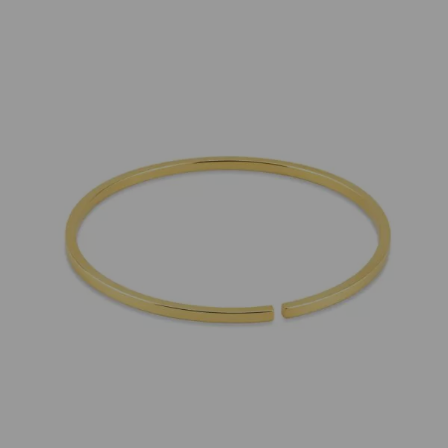
GalerieVoigt
Armspange quadratisch 18K Gelbgold