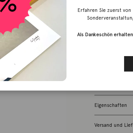
469,00
€
Erfahren Sie zuerst von
Nicht vorrätig
Sonderveranstaltun
Artikelnummer:
Als Dankeschön erhalten
Kategorie:
Arms
Beschreibung
Armreif aus 925 
sind vergoldet.
Eigenschaften
Versand und Lie