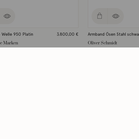
Welle 950 Platin
3.800,00
€
Armband Ösen Stahl schwa
le Marken
Oliver Schmidt
. 2-3 Werktage
Lieferzeit: ca. 2-3 Werktage
Menü
Servi
Rahmenwerkstatt
Versan
Kontakt
Servic