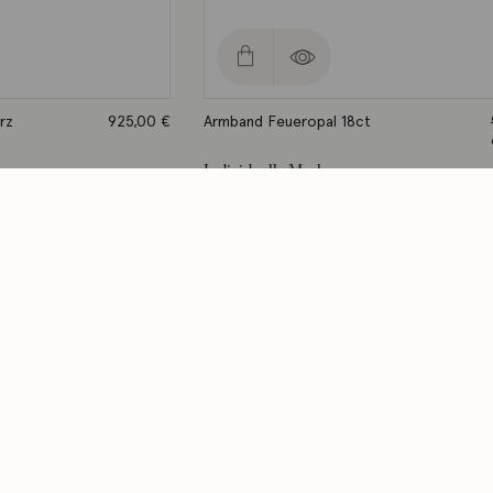
rz
925,00
€
Armband Feueropal 18ct
Individuelle Marken
Lieferzeit: ca. 2-3 Werktage
ce
Rechtliches
d & Lieferung
Impressum
e
Datenschutzerklärung