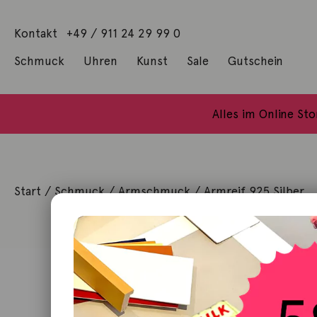
Kontakt
+49 / 911 24 29 99 0
Schmuck
Uhren
Kunst
Sale
Gutschein
Anhänger mit Diamanten
Geschenke / Artshop
Alle Küns
Baumgärtel, Thoma
Gill, James Francis
Alles im Online St
Start
/
Schmuck
/
Armschmuck
/ Armreif 925 Silber