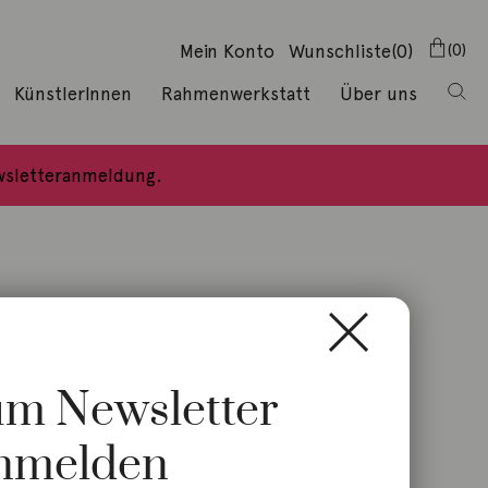
Mein Konto
Wunschliste
(0)
0
KünstlerInnen
Rahmenwerkstatt
Über uns
ewsletteranmeldung.
zum Newsletter
5 Silber
nmelden