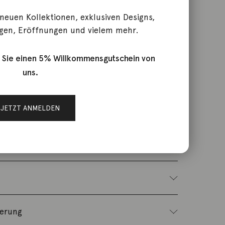
 neuen Kollektionen, exklusiven Designs,
gen, Eröffnungen und vielem mehr.
RKB5S/Z/S
 Sie einen 5% Willkommensgutschein von
chmuck
uns.
JETZT ANMELDEN
Sterlingsilber, das obere und das untere Band
ferung