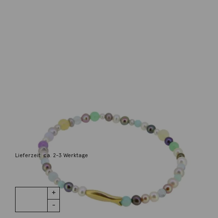
Sabine Scheuble
Armband Pastell Minifisch 925 Silber
goldplattiert
240,00
€
Lieferzeit: ca. 2-3 Werktage
1 vorrätig
Armband
IN DEN WARENKORB
Pastell
Minifisch 925