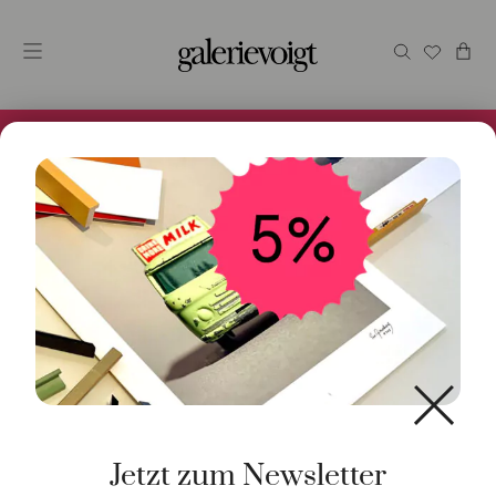
Alles im Online Store gibt es bei uns und ist sofort
Versandfertig! 5% Bei Newsletteranmeldung.
Start
/
Schmuck
/
Armschmuck
/ Armband Pastell
Minifisch 925 Silber goldplattiert
Jetzt zum Newsletter