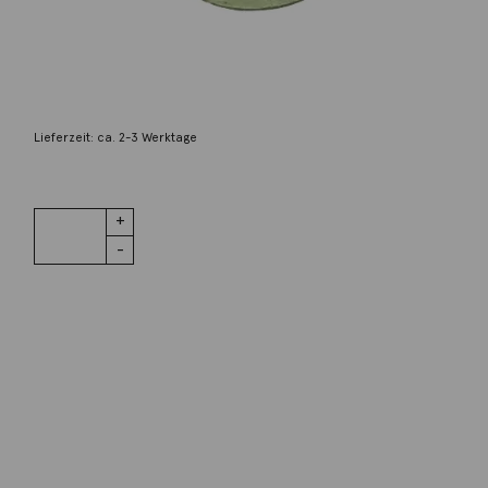
Individuelle Marken
Anhänger Medaillon 925 Silber
398,00
€
Lieferzeit: ca. 2-3 Werktage
1 vorrätig
Anhänger
IN DEN WARENKORB
Medaillon
925 Silber
Menge
Wunschliste
Zur Wunschliste hinzufügen
Wie funktioniert die Wunschliste?
Artikelnummer:
206waec04-2
Kategorie:
Anhänger