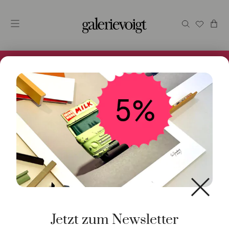
Alles im Online Store gibt es bei uns und ist sofort
Versandfertig! 5% Bei Newsletteranmeldung.
Start
/
Schmuck
/
Anhänger
/ Anhänger Medaillon 925
Silber
Jetzt zum Newsletter