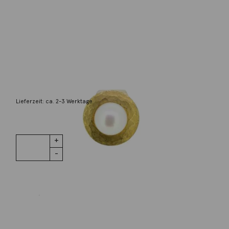
Monika Killinger
Anhänger Boutonperle Silber
554,00
€
Lieferzeit: ca. 2-3 Werktage
1 vorrätig
Anhänger
IN DEN WARENKORB
Boutonperle
Silber
Menge
Wunschliste
Zur Wunschliste hinzufügen
Wie funktioniert die Wunschliste?