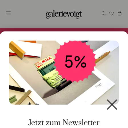
Alles im Online Store gibt es bei uns und ist sofort
Versandfertig! 5% Bei Newsletteranmeldung.
Start
/
Schmuck
/
Anhänger
/ Anhänger Boutonperle
Silber
Jetzt zum Newsletter